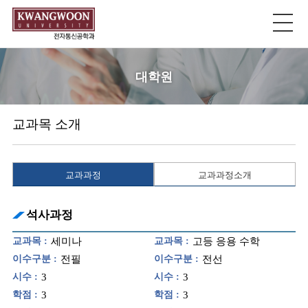
대학원
교과목 소개
교과과정
교과과정소개
석사과정
교과목 :
세미나
교과목 :
고등 응용 수학
이수구분 :
전필
이수구분 :
전선
시수 :
3
시수 :
3
학점 :
3
학점 :
3